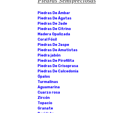
Piedras Semipreciosas
Piedras De Ámbar
Piedras De Ágatas
Piedras De Jade
Piedras De Citrino
Madera Opalizada
Coral Fósil
Piedras De Jaspe
Piedras De Amatistas
Piedra jabón
Piedras De Pirofilita
Piedras De Crisoprasa
Piedras De Calcedonia
Ópalos
Turmalinas
Aguamarina
Cuarzo rosa
Zircón
Topacio
Granate