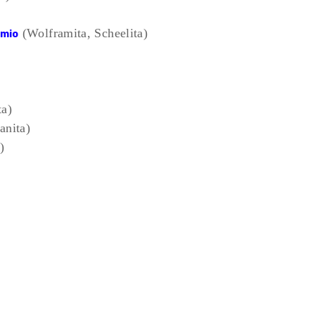
(Wolframita, Scheelita)
amio
ta)
anita)
)