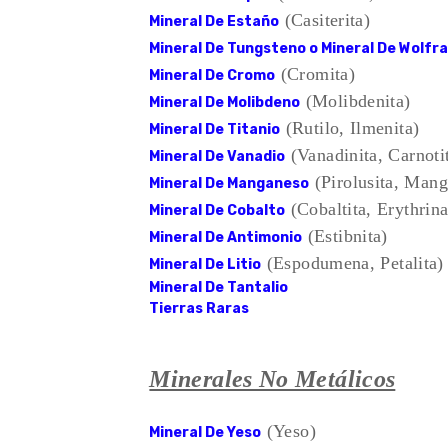
(Casiterita)
Mineral De Estaño
Mineral De Tungsteno o Mineral De Wolfr
(Cromita)
Mineral De Cromo
(Molibdenita)
Mineral De Molibdeno
(Rutilo, Ilmenita)
Mineral De Titanio
(Vanadinita, Carnoti
Mineral De Vanadio
(Pirolusita, Mang
Mineral De Manganeso
(Cobaltita, Erythrina
Mineral De Cobalto
(Estibnita)
Mineral De Antimonio
(Espodumena, Petalita)
Mineral De Litio
Mineral De Tantalio
Tierras Raras
Minerales No Metálicos
(Yeso)
Mineral De Yeso