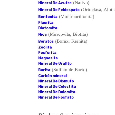
(Nativo)
Mineral De Azufre
(Ortoclasa, Albit
Mineral De Feldespato
(Montmorillonita)
Bentonita
Fluorita
Diatomita
(Muscovita, Biotita)
Mica
(Borax, Kernita)
Boratos
Zeolita
Fosforita
Magnesita
Mineral De Grafito
(Sulfato de Bario)
Barita
Carbón mineral
Mineral De Bismuto
Mineral De Celestita
Mineral De Dolomita
Mineral De Fosfato