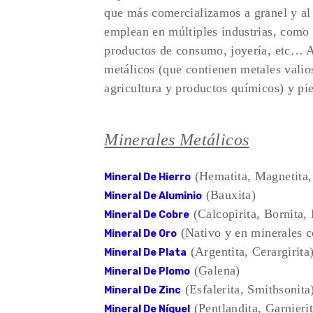
que más comercializamos a granel y al 
emplean en múltiples industrias, como l
productos de consumo, joyería, etc… A 
metálicos (que contienen metales valio
agricultura y productos químicos) y pi
Minerales Metálicos
(Hematita, Magnetita, 
Mineral De Hierro
(Bauxita)
Mineral De Aluminio
(Calcopirita, Bornita,
Mineral De Cobre
(Nativo y en minerales c
Mineral De Oro
(Argentita, Cerargirita
Mineral De Plata
(Galena)
Mineral De Plomo
(Esfalerita, Smithsonita
Mineral De Zinc
(Pentlandita, Garnierit
Mineral De Níquel