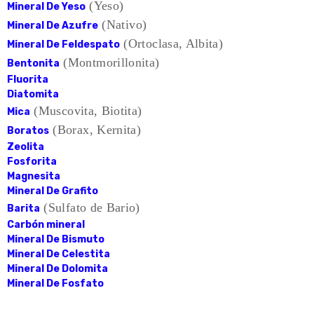
(Yeso)
Mineral De Yeso
(Nativo)
Mineral De Azufre
(Ortoclasa, Albita)
Mineral De Feldespato
(Montmorillonita)
Bentonita
Fluorita
Diatomita
(Muscovita, Biotita)
Mica
(Borax, Kernita)
Boratos
Zeolita
Fosforita
Magnesita
Mineral De Grafito
(Sulfato de Bario)
Barita
Carbón mineral
Mineral De Bismuto
Mineral De Celestita
Mineral De Dolomita
Mineral De Fosfato