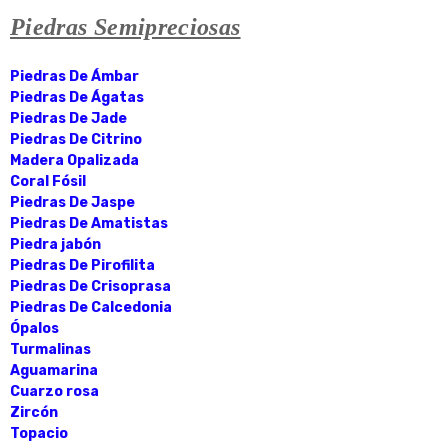
Piedras Semipreciosas
Piedras De Ámbar
Piedras De Ágatas
Piedras De Jade
Piedras De Citrino
Madera Opalizada
Coral Fósil
Piedras De Jaspe
Piedras De Amatistas
Piedra jabón
Piedras De Pirofilita
Piedras De Crisoprasa
Piedras De Calcedonia
Ópalos
Turmalinas
Aguamarina
Cuarzo rosa
Zircón
Topacio